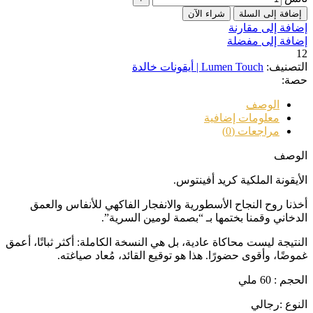
إضافة إلى السلة
شراء الآن
إضافة إلى مقارنة
إضافة إلى مفضلة
12
التصنيف:
Lumen Touch | أيقونات خالدة
حصة:
الوصف
معلومات إضافية
مراجعات (0)
الوصف
الأيقونة الملكية كريد أفينتوس.
أخذنا روح النجاح الأسطورية والانفجار الفاكهي للأنفاس والعمق
الدخاني وقمنا بختمها بـ “بصمة لومين السرية”.
النتيجة ليست محاكاة عادية، بل هي النسخة الكاملة: أكثر ثباتًا، أعمق
غموضًا، وأقوى حضورًا. هذا هو توقيع القائد، مُعاد صياغته.
الحجم : 60 ملي
النوع :رجالي