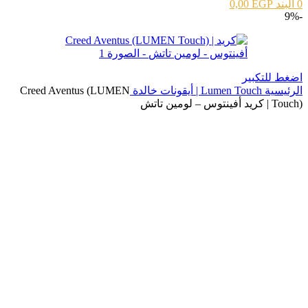
0
البند
EGP
0,00
-9%
اضغط للتكبير
الرئيسية
Lumen Touch | أيقونات خالدة
Creed Aventus (LUMEN
Touch) | كريد أفينتوس – لومين تاتش