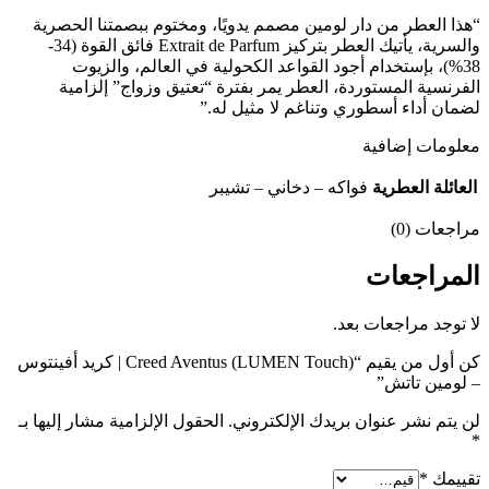
“​هذا العطر من دار لومين مصمم يدويًا، ومختوم ببصمتنا الحصرية
والسرية، يأتيك العطر بتركيز Extrait de Parfum فائق القوة (34-
38%)، بإستخدام أجود القواعد الكحولية في العالم، والزيوت
الفرنسية المستوردة، العطر يمر بفترة “تعتيق وزواج” إلزامية
لضمان أداء أسطوري وتناغم لا مثيل له.”
معلومات إضافية
العائلة العطرية
فواكه – دخاني – تشيبر
مراجعات (0)
المراجعات
لا توجد مراجعات بعد.
كن أول من يقيم “Creed Aventus (LUMEN Touch) | كريد أفينتوس
– لومين تاتش”
لن يتم نشر عنوان بريدك الإلكتروني.
الحقول الإلزامية مشار إليها بـ
*
تقييمك
*