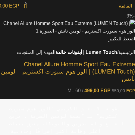
0
القائمة
EGP
0,00
-9%
اضغط للتكبير
الرئيسية
Lumen Touch | أيقونات خالدة
العودة إلى المنتجات
Chanel Allure Homme Sport Eau Extreme
(LUMEN Touch) | الور هوم سبورت اكستريم – لومين
تاتش
60 ML
499,00
EGP
550,00
EGP
أيقونة الانتعاش الكريمي "الور هوم سبورت 
اكستريم" بـ "بصمة لومين السرية". مزيج 
النعناع والماندرين والتونكا، معزز بثبات 
أعلى وهالة أكثر إشراقًا وجاذبية.
