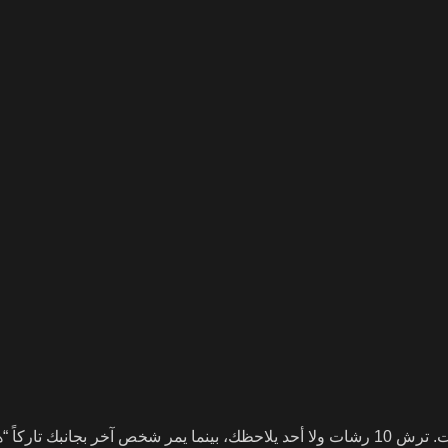
لقد اشتريت عطراً فخماً بتركيز عالٍ، لكنك تشعر أنه “لا يفوح” كما توقعت. ترش 10 رشات ولا أحد يلاحظك، بينما يمر شخص آخر بج