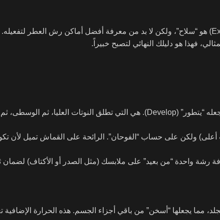
في “لومين”، نؤمن بأن العطر الفاخر (مثل تركيز 34% Extrait de Parfum) هو “سلاح”، ولكن لا بد من معرفة أفضل أماكن رش العط
ي، فهذا هو دليلك النهائي لتصبح خبيراً.
لماذا الجلد؟ حرارة جلدك الطبيعية هي “المحرك” الذي “يطبخ” العطر ويجعله “يتطور” (Develop). هي التي تطلق النوتات 
 أعلى) ولكن على حساب “الفوحان”. الرائحة على القماش تميل لأن ت
 أولاً. يمكنك إضافة رشة واحدة “من بعيد” على ملابسك (مثل الصدر أو الأكتاف) لضم
جلد، مما يجعلها “أسخن” من باقي أجزاء الجسم. هذه الحرارة الإضافية ت