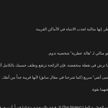
نها مثالية لجذب الانتباه في الأماكن القريبة.
و مثالي لـ “هالة عطرية” شخصية تدوم.
عندما ترش في نقطة منخفضة، فإن الرائحة ترتفع وتغلف جسمك بالكامل أث
ى أنفي” سريع (كما شرحنا في مقال سابق) لأنها قريبة جداً من أنفك.
هما بقوة.
الفرك يولد “حرارة احتكاك” عالية ومفاجئة. هذه الحرارة “تكسر” الجزيئات العطرية العليا (Top Notes) الرقيقة والمنعشة وتقتل