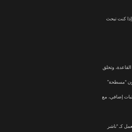
ر لتفعيله. إذا كنت تبحث
العليا، ثم الوسطى، ثم القاعدة، وتخلق
كون “مسطحة”
ان ثبات إضافي، مع
عمل كـ “ناشر