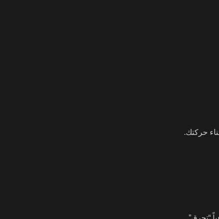
ناء حركتك.
ها فوراً. أنت حرفياً “تحرق”