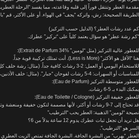
مقدمة العطر وتنتقل فوراً إلى قلبه وقاعدته، مما يفسد “الرحلة العطرية
الطريقة الصحيحة: رش، واتركه “يجف” في الهواء. أو على الأكثر، قم “بالطبطبة” (Dab) الخفيفة ب
كم عدد رشات العطر؟ (الدليل حسب التركيز)
“كم رشة عطر” هو سؤال يعتمد كلياً على “تركيز” عطرك.
للعطور عالية التركيز (مثل “لومين” Extrait de Parfum 34%):
هنا “الأقل هو الأكثر” (Less is More). أنت تمتلك تركيبة قوية جداً.
للاستخدام اليومي أو العمل: 2-3 رشات كافية جداً. (مثال: رشة خلف كل أذن، ورشة على معصم واحد).
للمناسبات أو السهرات: 4-5 رشات لفوحان “جبار”. (مثال: خلف الأذنين، المعصمين، وباطن الكوعين).
للعطور متوسطة التركيز (Eau de Parfum):
يمكنك البدء بـ 5-6 رشات.
للعطور خفيفة التركيز (Eau de Toilette / Cologne):
قد تحتاج إلى 7-9 رشات أو أكثر، لأنها مصممة لتكون خفيفة ومنعشة وتتبخر أسرع.
نصيحة “لومين” الذهبية: العطر يحب “الترطيب”
هل تريد أن تجعل ثبات عطرك يدوم 12 ساعة بدلاً من 6؟
السر هو “الترطيب”.
العطر “يهرب” من البشرة الجافة. البشرة الجافة تمتص الزيت العطري بس