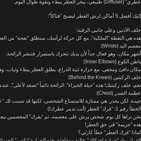
عطري” (Diffuser) طبيعي، يبخر العطر ببطء وبقوة طوال اليوم.
إليك أفضل 5 أماكن لرش العطر ليصبح “فتاكاً”:
خلف الأذنين وعلى جانبي الرقبة:
هذه هي النقطة “الملكية”. مع كل حركة لرأسك، ستطلق “نفحة” من العطر. إ
معصم اليد (Wrists):
أشهر مكان، وهو فعال جداً لأن يديك تتحرك باستمرار فتنشر الرائحة.
باطن الكوع (Inner Elbows):
مكان دافئ ومخفي. مع حرارة ثنية الذراع، يطلق العطر ببطء وثبات، وه
خلف الركبتين (Behind the Knees):
نعم، خلف ركبتيك! هذه “حيلة الخبراء”. الرائحة دائماً “تصعد لأعلى”. 
عظمة الصدر (Chest):
جيدة، لكن بحذر. هي ممتازة للاستمتاع الشخصي، لكنها قد تسبب لك “عم
الخطأ رقم 1: “فرك” العطر (أنت تدمر عطرك!)
نحن نراها كل يوم. شخص يرش على معصمه، ثم “يفرك” المعصمين ببعض
هذه “جريمة” في حق العطر!
لماذا “فرك العطر” خطأ كارثي؟