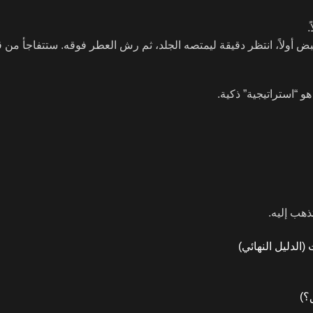
.
 “استراتيجية” ذكية.
هب إليه.
؟)