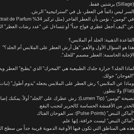
(Sillage) برشتين فقط.
السر ليس دائماً في العطر، بل في “استراتيجية” الرش.
عن “كيف أجعل عطري فواح جداً” أو تتساءل عن “عدد رشات العطر” المثال
القاعدة الذهبية: الجلد أم الملابس؟
هذا هو السؤال الأول والأهم: “هل أرش العطر على الملابس أم الجلد؟”
الإجابة الحاسمة: العطر مصمم “للجلد”.
“الفوحان” حولك.
وماذا عن الملابس؟ رش العطر على الملابس يجعله “يدوم أطول” (ثبات
(Flat) ولا تتطور.
نصيحة “لومين” (Lumen Tip): رش عطرك على “الجلد”
الحذر من الأقمشة الحساسة كالحرير لتجنب البقع.
“أماكن النبض” (Pulse Points): سر الفوحان الفتاك
“أماكن النبض” ليست خرافة، إنها علم.
هذه هي المناطق التي تكون فيها الأوعية الدموية قريبة جداً من سطح ال