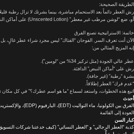
الطريقة الصحيحة:
رش العطر دائماً بعد الاستحمام مباشرة، بينما بشرتك لا تزال رطبة قليلاً
أو، ضع “لوشن مرطب غير معطر” (Unscented Lotion) على أماكن النبض أولاً، انتظر دقيقة ليمتصه الجلد، ثم رش العطر فوقه. ستتفاجأ من قوة الثبات.
خاتمة: الاستراتيجية تصنع الفرق
الآن أنت تعرف السر. الفوحان “الفتاك” ليس مجرد شراء عطر غالٍ، بل هو
إنه المزيج المثالي من:
عطر عالي الجودة (مثل تركيز 34% من “لومين”).
رش على “أماكن النبض” الدافئة.
بشرة “رطبة” (غير جافة).
“عدم فرك” العطر إطلاقاً.
اتبع هذه الخطوات، واستعد لسماع “ما هو اسم عطرك؟” في كل مكان تذ
أحدث
الفرق بين الكولونيا، ماء التواليت (EDT)، البارفيوم (EDP)، والإكستريت (الدليل النهائي)
العودة إلى القائمة
كبار السن
كذبة “العطر الرجالي” و “العطر النسائي” (كيف خدعتنا شركات التسويق